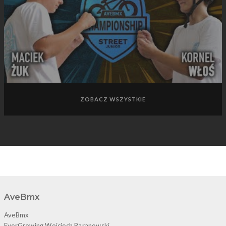
ZOBACZ WSZYSTKIE
AveBmx
AveBmx
EverGrowing Wojciech Baranowski