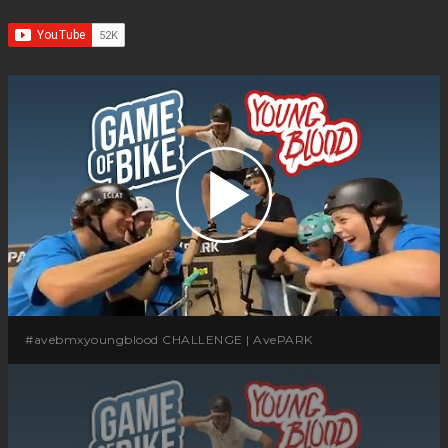
#avebmxyoungblood CHALLENGE | AvePARK