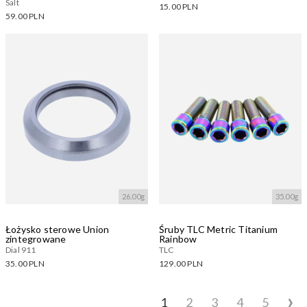
Salt
15.00 PLN
59.00 PLN
Dostępne warianty:
Dostępne warianty:
Wczytywanie....
Wczytywanie....
26.00g
35.00g
Łożysko sterowe Union
Śruby TLC Metric Titanium
zintegrowane
Rainbow
Dial 911
TLC
35.00 PLN
129.00 PLN
Dostępne warianty:
Dostępne warianty:
›
1
2
3
4
5
Wczytywanie....
Wczytywanie....