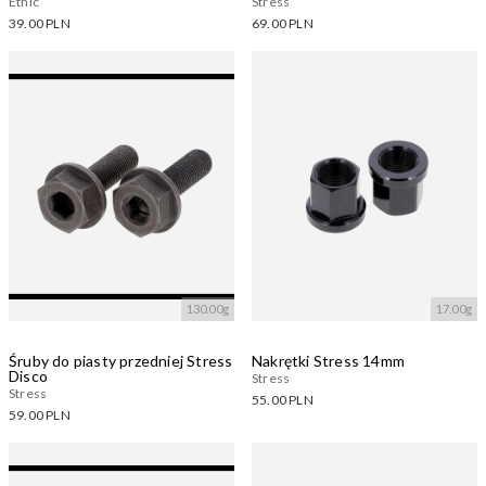
Ethic
Stress
39.00 PLN
69.00 PLN
Dostępne warianty:
Dostępne warianty:
Wczytywanie....
Wczytywanie....
130.00g
17.00g
Śruby do piasty przedniej Stress
Nakrętki Stress 14mm
Disco
Stress
Stress
55.00 PLN
59.00 PLN
Dostępne warianty:
Dostępne warianty:
Wczytywanie....
Wczytywanie....