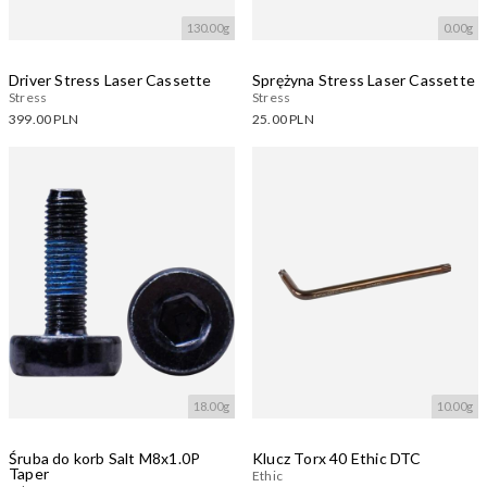
130.00g
0.00g
Driver Stress Laser Cassette
Sprężyna Stress Laser Cassette
Stress
Stress
399.00 PLN
25.00 PLN
Dostępne warianty:
Dostępne warianty:
Wczytywanie....
Wczytywanie....
18.00g
10.00g
Śruba do korb Salt M8x1.0P
Klucz Torx 40 Ethic DTC
Taper
Ethic