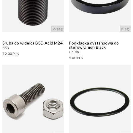
29.00g
2.00g
Śruba do widelca BSD Acid M24
Podkładka dystansowa do
sterów Union Black
BSD
Union
79.00 PLN
9.00 PLN
Dostępne warianty:
Dostępne warianty:
Wczytywanie....
Wczytywanie....