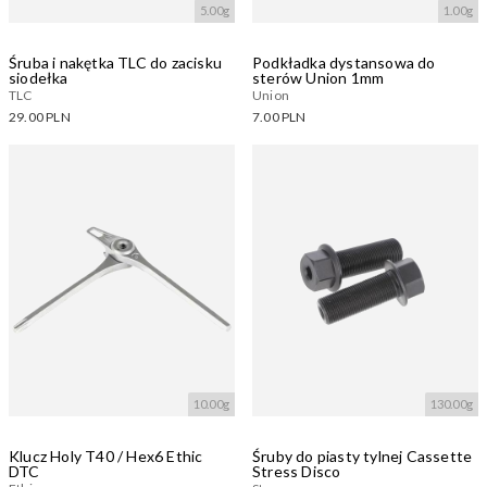
5.00g
1.00g
Śruba i nakętka TLC do zacisku
Podkładka dystansowa do
siodełka
sterów Union 1mm
TLC
Union
29.00 PLN
7.00 PLN
Dostępne warianty:
Dostępne warianty:
Wczytywanie....
Wczytywanie....
10.00g
130.00g
Klucz Holy T40 / Hex6 Ethic
Śruby do piasty tylnej Cassette
DTC
Stress Disco