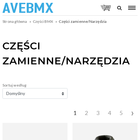
Strona główna
Części BMX
Części zamienne/Narzędzia
CZĘŚCI
ZAMIENNE/NARZĘDZIA
Sortuj według
›
1
2
3
4
5