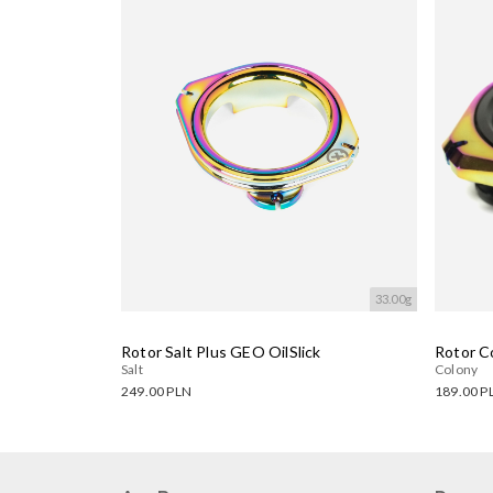
33.00g
Rotor Salt Plus GEO OilSlick
Rotor C
Salt
Colony
249.00 PLN
189.00 P
Dostępne warianty:
Dostęp
Wczytywanie....
Wczyty