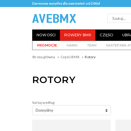
Darmowa wysyłka dla zamówień od 200zł
NOWOŚCI
ROWERY BMX
CZĘŚCI
UBR
PROMOCJE
MARKI
TEAM
SKATEPARK A
Strona główna
Części BMX
Rotory
ROTORY
Sortuj według