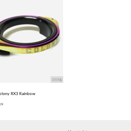
33.00g
olony RX3 Rainbow
LN
ne warianty:
wanie....