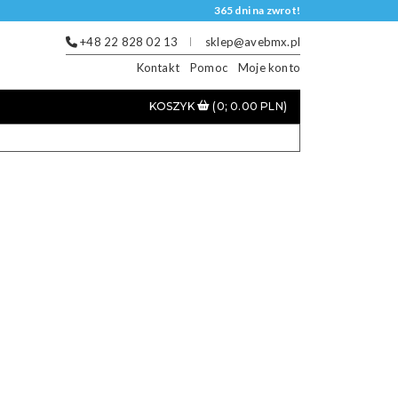
365 dni na zwrot!
+48 22 828 02 13
sklep@avebmx.pl
Kontakt
Pomoc
Moje konto
KOSZYK
(0; 0.00 PLN)