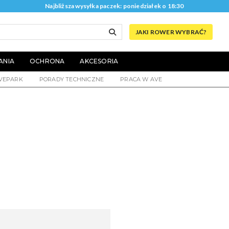
Najbliższa wysyłka paczek: poniedziałek o 18:30
JAKI ROWER WYBRAĆ?
ANIA
OCHRONA
AKCESORIA
VEPARK
PORADY TECHNICZNE
PRACA W AVE