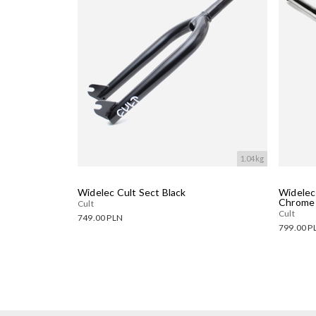
1.04kg
Widelec Cult Sect Black
Widelec
Chrome
Cult
Cult
749.00 PLN
799.00 P
Dostępne warianty:
Dostęp
Wczytywanie....
Wczyty