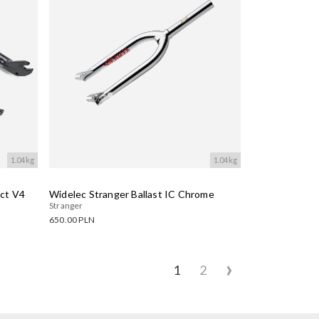
1.04kg
1.04kg
ect V4
Widelec Stranger Ballast IC Chrome
Stranger
650.00 PLN
Dostępne warianty:
›
Wczytywanie....
1
2