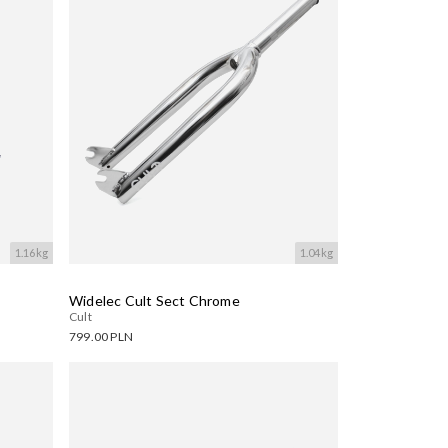
1.16kg
1.04kg
Widelec Cult Sect Chrome
Cult
799.00 PLN
Dostępne warianty:
Wczytywanie....