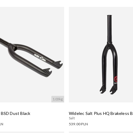
1.03kg
 BSD Dust Black
Widelec Salt Plus HQ Brakeless B
Salt
LN
539.00 PLN