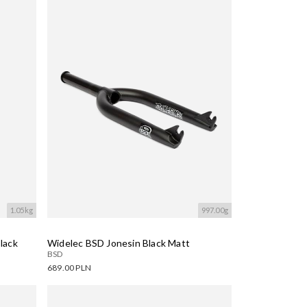
Dostępne warianty:
Wczytywanie....
1.05kg
997.00g
lack
Widelec BSD Jonesin Black Matt
BSD
689.00 PLN
Dostępne warianty: