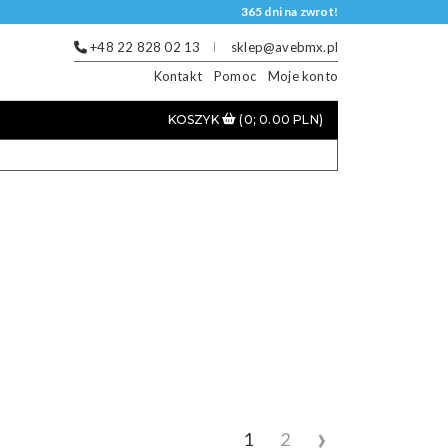
365 dni na zwrot!
+48 22 828 02 13
sklep@avebmx.pl
Kontakt
Pomoc
Moje konto
KOSZYK
(0; 0.00 PLN)
›
1
2