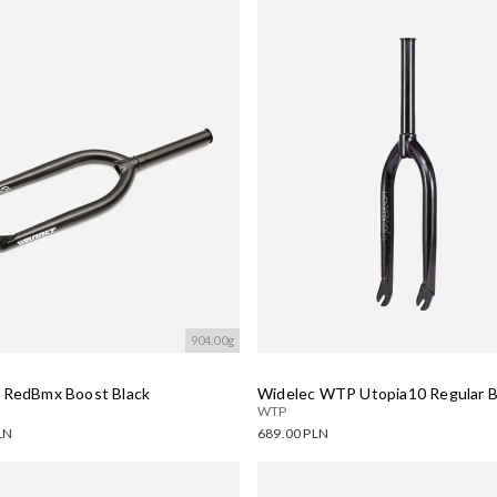
ne warianty:
Dostępne warianty:
wanie....
Wczytywanie....
904.00g
 RedBmx Boost Black
Widelec WTP Utopia10 Regular B
WTP
LN
689.00 PLN
ne warianty:
Dostępne warianty: