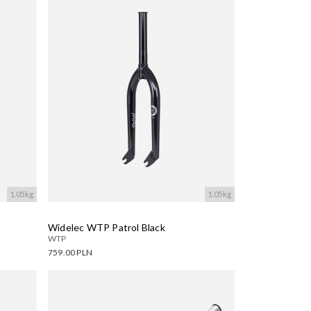
Wczytywanie....
1.05kg
1.05kg
Widelec WTP Patrol Black
WTP
759.00 PLN
Dostępne warianty:
Wczytywanie....