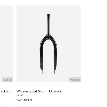
1.16kg
988.00g
lack Ed
Widelec Eclat Storm TA Black
Eclat
769.00 PLN