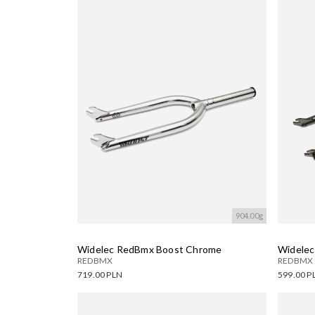
Dostępne warianty:
Dostęp
Wczytywanie....
Wczyty
904.00g
Widelec RedBmx Boost Chrome
Widelec
REDBMX
REDBMX
719.00 PLN
599.00 P
Dostępne warianty:
Dostęp