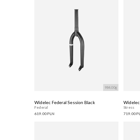
Wczytywanie....
Wczyty
984.00g
Widelec Federal Session Black
Widelec
Federal
Stress
619.00 PLN
719.00 P
Dostępne warianty:
Dostęp
Wczytywanie....
Wczyty