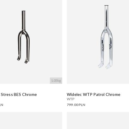
wanie....
Wczytywanie....
1.05kg
 Stress BES Chrome
Widelec WTP Patrol Chrome
WTP
LN
799.00 PLN
ne warianty:
Dostępne warianty:
wanie....
Wczytywanie....