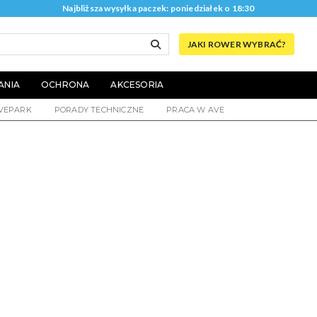
Najbliższa wysyłka paczek: poniedziałek o 18:30
JAKI ROWER WYBRAĆ?
ANIA
OCHRONA
AKCESORIA
VEPARK
PORADY TECHNICZNE
PRACA W AVE