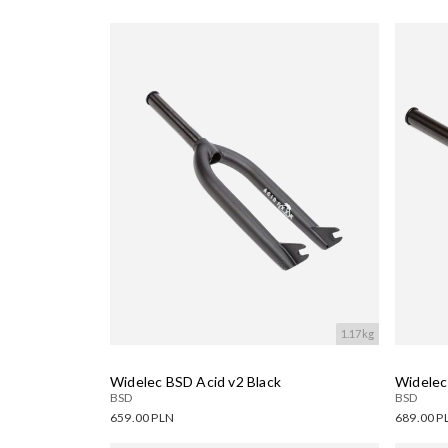
1.17kg
Widelec BSD Acid v2 Black
Widelec
BSD
BSD
659.00 PLN
689.00 P