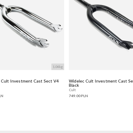
1.04kg
 Cult Investment Cast Sect V4
Widelec Cult Investment Cast S
Black
Cult
LN
749.00 PLN
ne warianty:
Dostępne warianty:
wanie....
Wczytywanie....