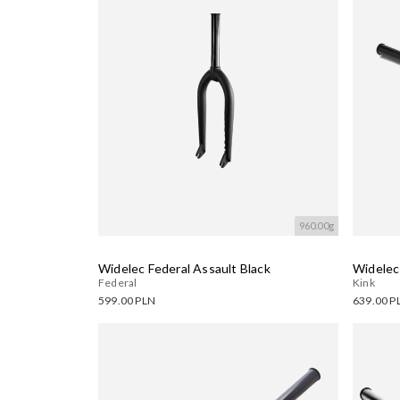
960.00g
Widelec Federal Assault Black
Widelec 
Federal
Kink
599.00 PLN
639.00 P
Dostępne warianty:
Dostęp
Wczytywanie....
Wczyty