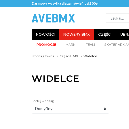
Darmowa wysyłka dla zamówień od 200zł
NOWOŚCI
ROWERY BMX
CZĘŚCI
UBR
PROMOCJE
MARKI
TEAM
SKATEPARK A
Strona główna
Części BMX
Widelce
WIDELCE
Sortuj według