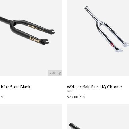
960.00g
Kink Stoic Black
Widelec Salt Plus HQ Chrome
Salt
LN
579.00 PLN
ne warianty:
Dostępne warianty:
wanie....
Wczytywanie....