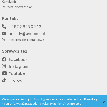
Regulamin
Polityka prywatności
Kontakt
+48 22 828 02 13
porady@avebmx.pl
Pełne informacje kontaktowe
Sprawdź też
Facebook
Instagram
Youtube
TikTok
Copyright © 2026 AveBmx. Wszystkie prawa zastrzeżone.
W celu poprawienia jakości usług korzystamy z plików
cookies
. Pozostając
×
na stronie, wyrażasz zgodę na wykorzystanie tej technologii.