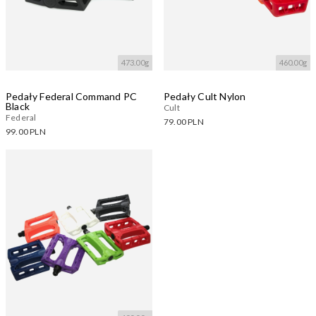
473.00g
460.00g
Pedały Federal Command PC
Pedały Cult Nylon
Black
Cult
Federal
79.00 PLN
99.00 PLN
Dostępne warianty:
Dostępne warianty:
Wczytywanie....
Wczytywanie....