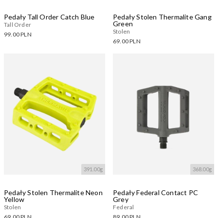
Pedały Tall Order Catch Blue
Pedały Stolen Thermalite Gang
Green
Tall Order
Stolen
99.00 PLN
69.00 PLN
Dostępne warianty:
Dostępne warianty:
Wczytywanie....
Wczytywanie....
391.00g
368.00g
Pedały Stolen Thermalite Neon
Pedały Federal Contact PC
Yellow
Grey
Stolen
Federal
69.00 PLN
89.00 PLN