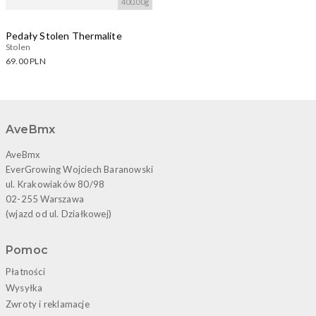
400.00g
Pedały Stolen Thermalite
Stolen
69.00 PLN
Dostępne warianty:
Wczytywanie....
AveBmx
AveBmx
EverGrowing Wojciech Baranowski
ul. Krakowiaków 80/98
02-255 Warszawa
(wjazd od ul. Działkowej)
Pomoc
Płatności
Wysyłka
Zwroty i reklamacje