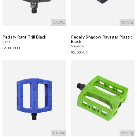
388.00g
357.00g
Pedały Rant Trill Black
Pedały Shadow Ravager Plastic
Black
Rant
Shadow
85.00 PLN
95.00 PLN
Dostępne warianty:
Dostępne warianty:
Wczytywanie....
Wczytywanie....
402.00g
391.00g