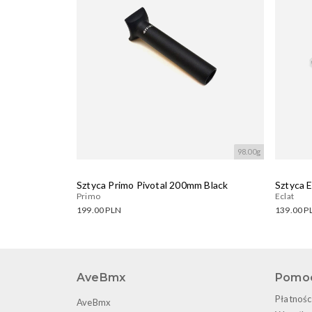
98.00g
Sztyca Primo Pivotal 200mm Black
Sztyca 
Primo
Eclat
199.00 PLN
139.00 P
Dostępne warianty:
Dostęp
Wczytywanie....
Wczyty
AveBmx
Pomo
Płatnośc
AveBmx