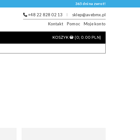
365 dni na zwrot!
+48 22 828 02 13
sklep@avebmx.pl
Kontakt
Pomoc
Moje konto
KOSZYK
(0; 0.00 PLN)