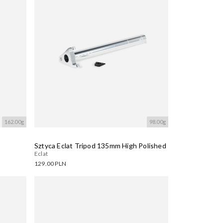
162.00g
98.00g
Sztyca Eclat Tripod 135mm High Polished
Eclat
129.00 PLN
Dostępne warianty:
Wczytywanie....