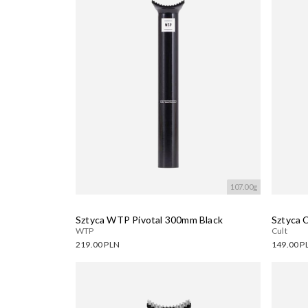
107.00g
Sztyca WTP Pivotal 300mm Black
Sztyca C
WTP
Cult
219.00 PLN
149.00 P
Dostępne warianty:
Dostęp
Wczytywanie....
Wczyty