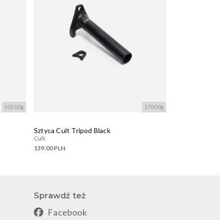
107.00g
170.00g
Sztyca Cult Tripod Black
Cult
139.00 PLN
Dostępne warianty:
Wczytywanie....
Sprawdź też
Facebook