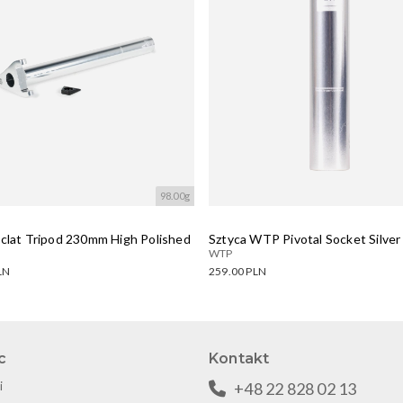
98.00g
Eclat Tripod 230mm High Polished
Sztyca WTP Pivotal Socket Silver
WTP
LN
259.00 PLN
ne warianty:
Dostępne warianty:
wanie....
Wczytywanie....
c
Kontakt
i
+48 22 828 02 13