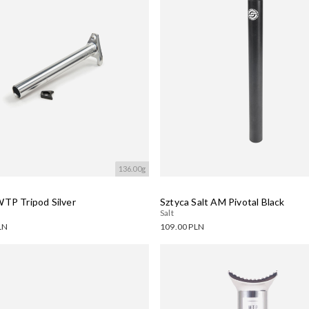
136.00g
WTP Tripod Silver
Sztyca Salt AM Pivotal Black
Salt
LN
109.00 PLN
ne warianty:
Dostępne warianty:
wanie....
Wczytywanie....