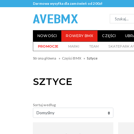
Darmowa wysyłka dla zamówień od 200zł
NOWOŚCI
ROWERY BMX
CZĘŚCI
UBR
PROMOCJE
MARKI
TEAM
SKATEPARK A
Strona główna
Części BMX
Sztyce
SZTYCE
Sortuj według