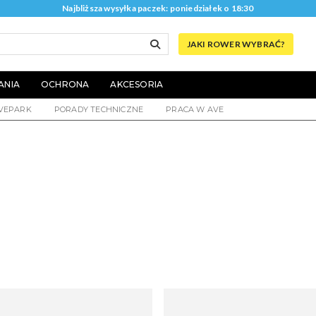
Najbliższa wysyłka paczek: poniedziałek o 18:30
JAKI ROWER WYBRAĆ?
ANIA
OCHRONA
AKCESORIA
VEPARK
PORADY TECHNICZNE
PRACA W AVE