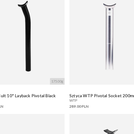
175.00g
ult 10* Layback Pivotal Black
Sztyca WTP Pivotal Socket 200mm
WTP
LN
289.00 PLN
ne warianty:
Dostępne warianty:
wanie....
Wczytywanie....