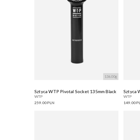
136.00g
Sztyca WTP Pivotal Socket 135mm Black
Sztyca 
WTP
WTP
259.00 PLN
149.00 P
Dostępne warianty:
Dostęp
Wczytywanie....
Wczyty