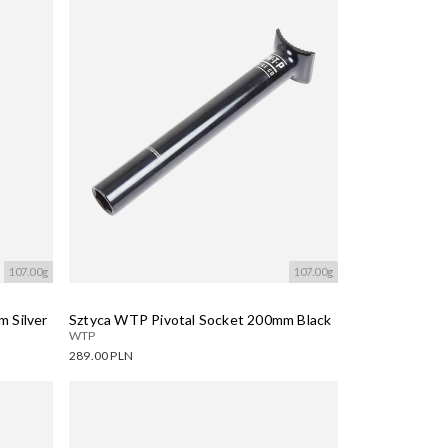
107.00g
107.00g
 Silver
Sztyca WTP Pivotal Socket 200mm Black
WTP
289.00 PLN
Dostępne warianty:
Wczytywanie....