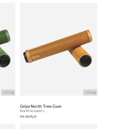
Dostępne warianty:
Wczytywanie....
150.00g
150.00g
Gripy North Tree Gum
North Scooters
59.00 PLN
Dostępne warianty: