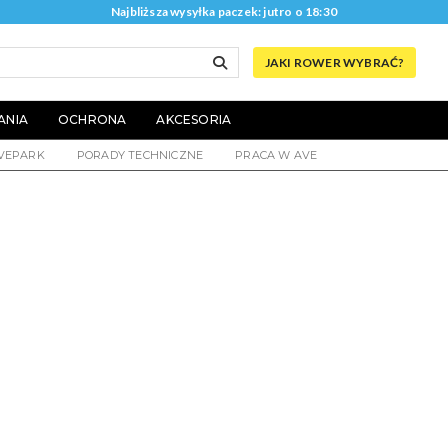
Najbliższa wysyłka paczek: jutro o 18:30
JAKI ROWER WYBRAĆ?
ANIA
OCHRONA
AKCESORIA
VEPARK
PORADY TECHNICZNE
PRACA W AVE