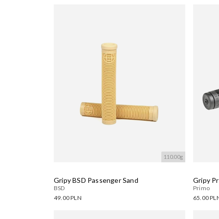
Dostęp
Dostępne warianty:
Wczyty
Wczytywanie....
110.00g
Gripy BSD Passenger Sand
Gripy Pr
BSD
Primo
49.00 PLN
65.00 PL
Dostępne warianty:
Dostęp