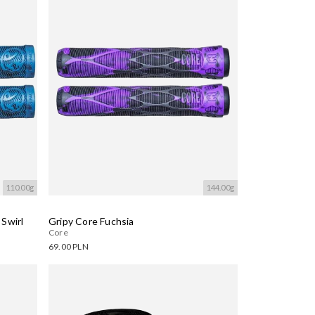
110.00g
144.00g
Swirl
Gripy Core Fuchsia
Core
69.00 PLN
Dostępne warianty:
Wczytywanie....