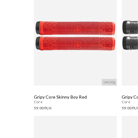
144.00g
Gripy Core Skinny Boy Red
Gripy C
Core
Core
59.00 PLN
59.00 PL
Dostępne warianty:
Dostęp
Wczytywanie....
Wczyty