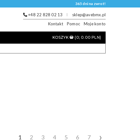
365 dni na zwrot!
+48 22 828 02 13
sklep@avebmx.pl
Kontakt
Pomoc
Moje konto
KOSZYK
(0; 0.00 PLN)
›
1
2
3
4
5
6
7