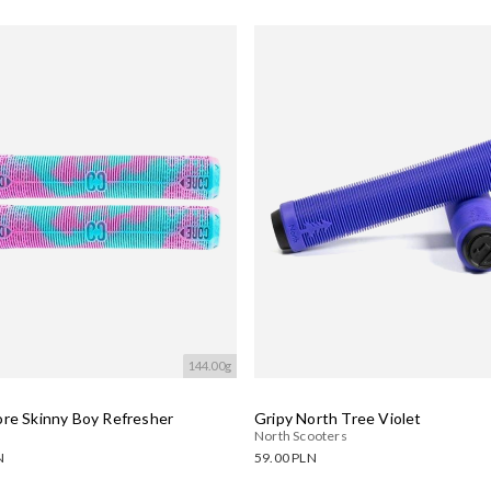
144.00g
ore Skinny Boy Refresher
Gripy North Tree Violet
North Scooters
N
59.00 PLN