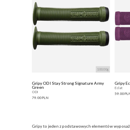
100.00g
Gripy ODI Stay Strong Signature Army
Gripy Ec
Green
Eclat
ODI
59.00 PL
79.00 PLN
Dostęp
Dostępne warianty:
Wczyty
Wczytywanie....
Gripy to jeden z podstawowych elementów wyposażeni