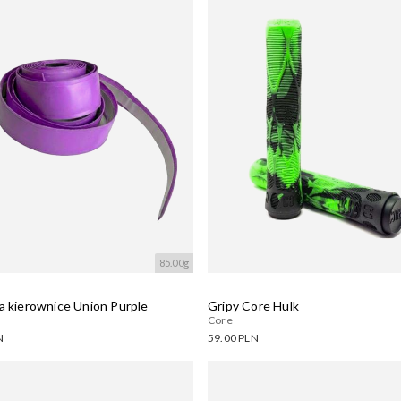
wanie....
Wczytywanie....
85.00g
a kierownice Union Purple
Gripy Core Hulk
Core
N
59.00 PLN
ne warianty:
Dostępne warianty:
wanie....
Wczytywanie....