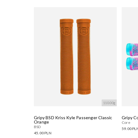
110.00g
Gripy BSD Kriss Kyle Passenger Classic
Gripy C
Orange
Core
BSD
59.00 PL
45.00 PLN