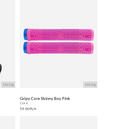
Wczytywanie....
144.00g
144.00g
Gripy Core Skinny Boy Pink
Core
59.00 PLN
Dostępne warianty:
Wczytywanie....