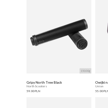
Wczytywanie....
Wczyty
150.00g
Gripy North Tree Black
Owijki n
North Scooters
Union
59.00 PLN
55.00 PL
Dostępne warianty:
Dostęp
Wczytywanie....
Wczyty