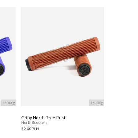
150.00g
150.00g
Gripy North Tree Rust
North Scooters
59.00 PLN