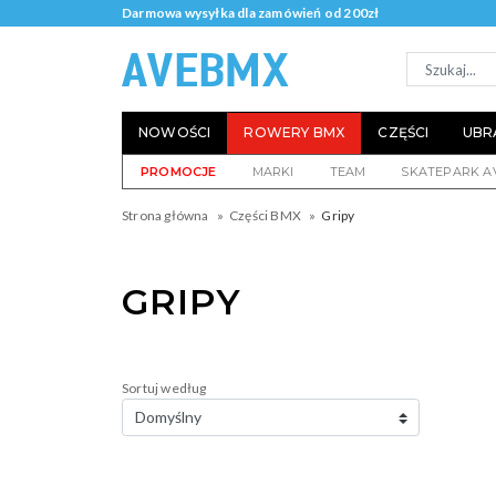
Darmowa wysyłka dla zamówień od 200zł
NOWOŚCI
ROWERY BMX
CZĘŚCI
UBR
PROMOCJE
MARKI
TEAM
SKATEPARK A
Strona główna
Części BMX
Gripy
GRIPY
Sortuj według