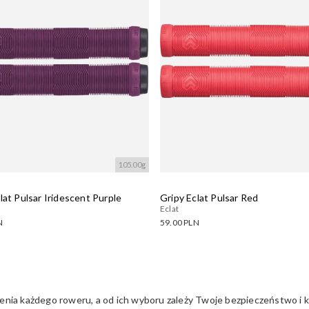
105.00g
lat Pulsar Iridescent Purple
Gripy Eclat Pulsar Red
Eclat
N
59.00 PLN
ne warianty:
Dostępne warianty:
wanie....
Wczytywanie....
a każdego roweru, a od ich wyboru zależy Twoje bezpieczeństwo i kom