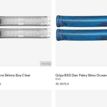
144.00g
ore Skinny Boy Clear
Gripy BSD Dan Paley Slims Ocean 
BSD
N
45.00 PLN
ne warianty:
Dostępne warianty:
wanie....
Wczytywanie....