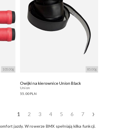
105.00g
85.00g
Owijki na kierownice Union Black
Union
55.00 PLN
Dostępne warianty:
›
Wczytywanie....
1
2
3
4
5
6
7
fort jazdy. W rowerze BMX spełniają kilka funkcji.