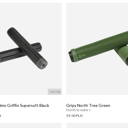
ne warianty:
Dostępne warianty:
wanie....
Wczytywanie....
106.00g
imo Griffin Supersoft Black
Gripy North Tree Green
North Scooters
N
59.00 PLN
ne warianty:
Dostępne warianty: