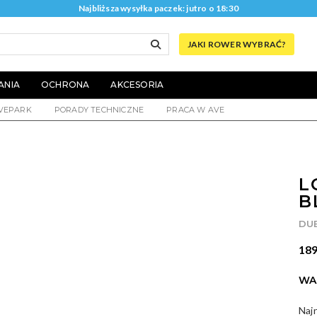
Najbliższa wysyłka paczek: jutro o 18:30
JAKI ROWER WYBRAĆ?
ANIA
OCHRONA
AKCESORIA
VEPARK
PORADY TECHNICZNE
PRACA W AVE
L
B
DU
189
WA
Naj