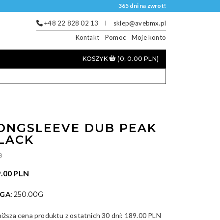
365 dni na zwrot!
+48 22 828 02 13
sklep@avebmx.pl
Kontakt
Pomoc
Moje konto
KOSZYK
(0; 0.00 PLN)
ONGSLEEVE DUB PEAK
LACK
B
.00 PLN
GA:
250.00G
niższa cena produktu z ostatnich 30 dni:
189.00 PLN