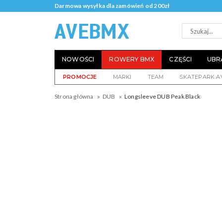
Darmowa wysyłka dla zamówień od 200zł
NOWOŚCI
ROWERY BMX
CZĘŚCI
UBR
PROMOCJE
MARKI
TEAM
SKATEPARK A
Strona główna
DUB
Longsleeve DUB Peak Black