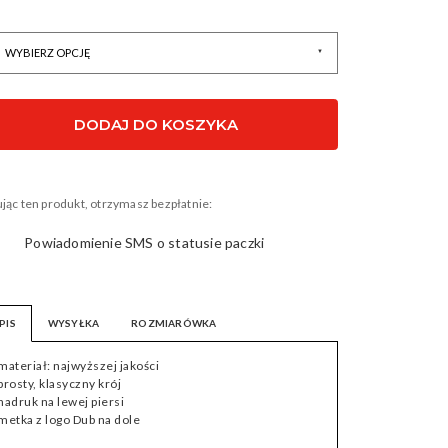
 29581
DODAJ DO KOSZYKA
jąc ten produkt, otrzymasz bezpłatnie:
Powiadomienie SMS o statusie paczki
PIS
WYSYŁKA
ROZMIARÓWKA
 materiał: najwyższej jakości
 prosty, klasyczny krój
 nadruk na lewej piersi
 metka z logo Dub na dole