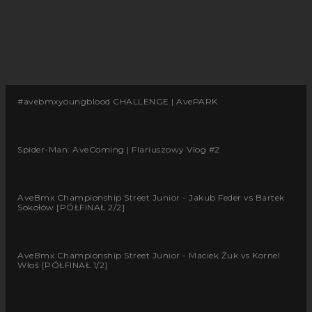
#avebmxyoungblood CHALLENGE | AvePARK
Spider-Man: AveComing | Flariuszowy Vlog #2