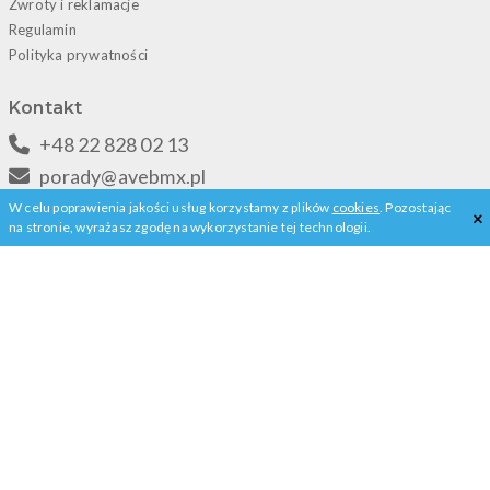
W celu poprawienia jakości usług korzystamy z plików
cookies
. Pozostając
×
na stronie, wyrażasz zgodę na wykorzystanie tej technologii.
ZOBACZ WSZYSTKIE
AveBmx