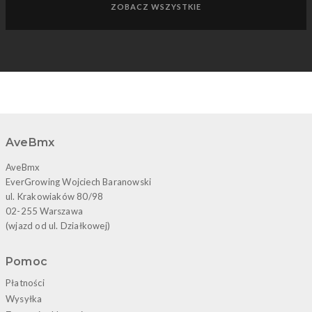
AveBmx Championship Street Junior - Jakub Feder vs Bartek
Sokołów [PÓŁFINAŁ 2/2]
AveBmx Championship Street Junior - Maciek Żuk vs Kornel
Włoś [PÓŁFINAŁ 1/2]