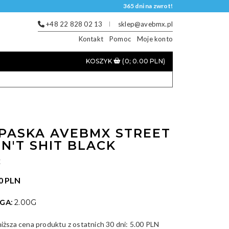
365 dni na zwrot!
+48 22 828 02 13
sklep@avebmx.pl
Kontakt
Pomoc
Moje konto
KOSZYK
(0; 0.00 PLN)
PASKA AVEBMX STREET
IN'T SHIT BLACK
E
0 PLN
GA:
2.00G
niższa cena produktu z ostatnich 30 dni:
5.00 PLN