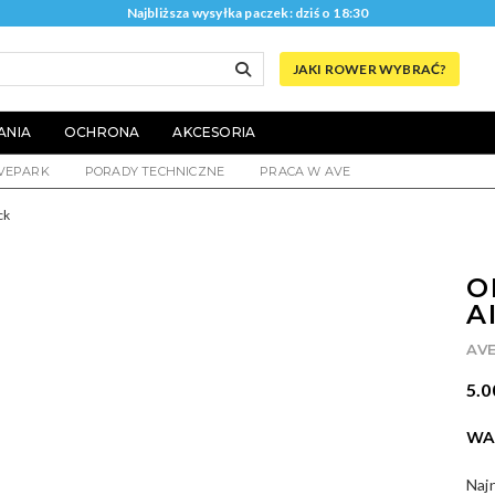
Najbliższa wysyłka paczek: dziś o 18:30
JAKI ROWER WYBRAĆ?
ANIA
OCHRONA
AKCESORIA
VEPARK
PORADY TECHNICZNE
PRACA W AVE
ck
O
A
AV
5.0
WA
Naj