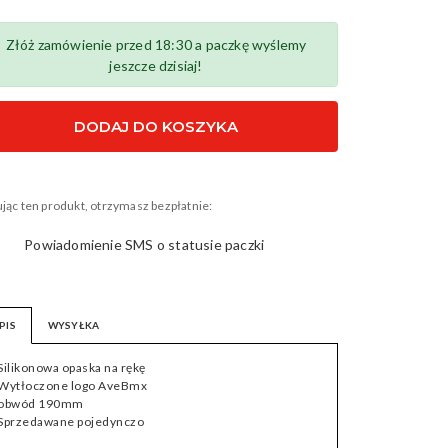
 30605
Złóż zamówienie przed 18:30 a paczkę wyślemy
jeszcze dzisiaj!
DODAJ DO KOSZYKA
jąc ten produkt, otrzymasz bezpłatnie:
Powiadomienie SMS o statusie paczki
PIS
WYSYŁKA
 Silikonowa opaska na rękę
 Wytłoczone logo AveBmx
 obwód 190mm
 Sprzedawane pojedynczo