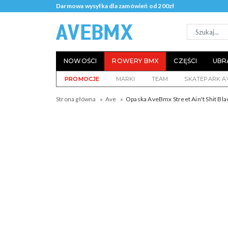
Darmowa wysyłka dla zamówień od 200zł
NOWOŚCI
ROWERY BMX
CZĘŚCI
UBR
PROMOCJE
MARKI
TEAM
SKATEPARK A
Strona główna
Ave
Opaska AveBmx Street Ain't Shit Bla