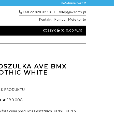
365 dni na zwrot!
+48 22 828 02 13
sklep@avebmx.pl
Kontakt
Pomoc
Moje konto
KOSZYK
(0; 0.00 PLN)
OSZULKA AVE BMX
OTHIC WHITE
E
AK PRODUKTU
GA:
180.00G
niższa cena produktu z ostatnich 30 dni:
30 PLN