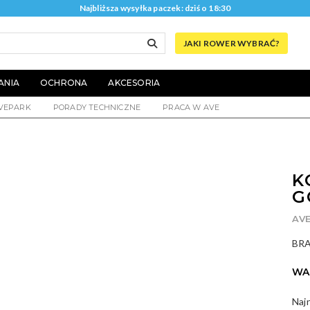
Najbliższa wysyłka paczek: dziś o 18:30
JAKI ROWER WYBRAĆ?
ANIA
OCHRONA
AKCESORIA
VEPARK
PORADY TECHNICZNE
PRACA W AVE
K
G
AV
BR
WA
Naj