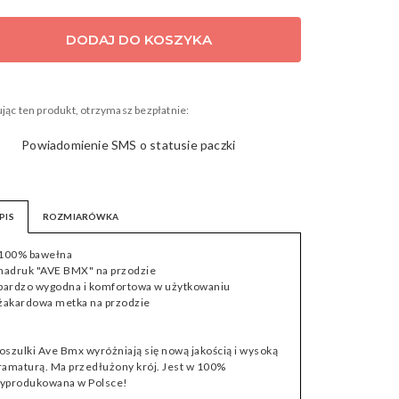
 22608
DODAJ DO KOSZYKA
jąc ten produkt, otrzymasz bezpłatnie:
Powiadomienie SMS o statusie paczki
PIS
ROZMIARÓWKA
 100% bawełna
 nadruk "AVE BMX" na przodzie
 bardzo wygodna i komfortowa w użytkowaniu
 żakardowa metka na przodzie
oszulki Ave Bmx wyróżniają się nową jakością i wysoką
ramaturą. Ma przedłużony krój. Jest w 100%
yprodukowana w Polsce!