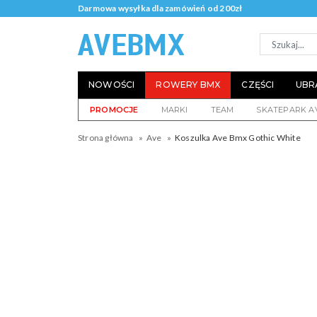
Darmowa wysyłka dla zamówień od 200zł
NOWOŚCI
ROWERY BMX
CZĘŚCI
UBR
PROMOCJE
MARKI
TEAM
SKATEPARK A
Strona główna
Ave
Koszulka Ave Bmx Gothic White