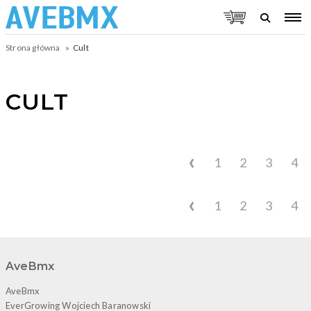
Strona główna
Cult
CULT
‹
1
2
3
4
‹
1
2
3
4
AveBmx
AveBmx
EverGrowing Wojciech Baranowski