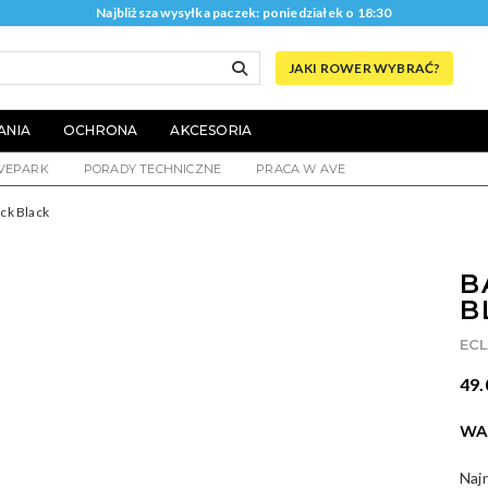
Najbliższa wysyłka paczek: poniedziałek o 18:30
JAKI ROWER WYBRAĆ?
ANIA
OCHRONA
AKCESORIA
VEPARK
PORADY TECHNICZNE
PRACA W AVE
ck Black
B
B
EC
49.
WA
Naj