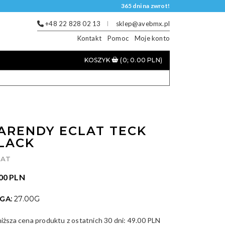
365 dni na zwrot!
+48 22 828 02 13
sklep@avebmx.pl
Kontakt
Pomoc
Moje konto
KOSZYK
(0; 0.00 PLN)
ARENDY ECLAT TECK
LACK
LAT
00 PLN
GA:
27.00G
niższa cena produktu z ostatnich 30 dni:
49.00 PLN