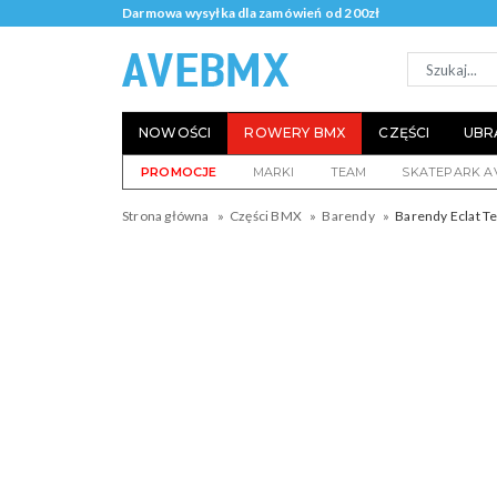
Darmowa wysyłka dla zamówień od 200zł
NOWOŚCI
ROWERY BMX
CZĘŚCI
UBR
PROMOCJE
MARKI
TEAM
SKATEPARK A
Strona główna
Części BMX
Barendy
Barendy Eclat Te