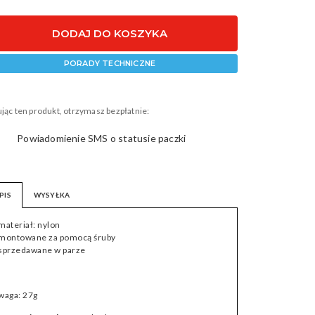
 25699
DODAJ DO KOSZYKA
PORADY TECHNICZNE
jąc ten produkt, otrzymasz bezpłatnie:
Powiadomienie SMS o statusie paczki
PIS
WYSYŁKA
 materiał: nylon
 montowane za pomocą śruby
 sprzedawane w parze
 waga: 27g