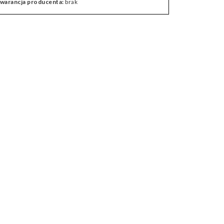
warancja producenta:
brak