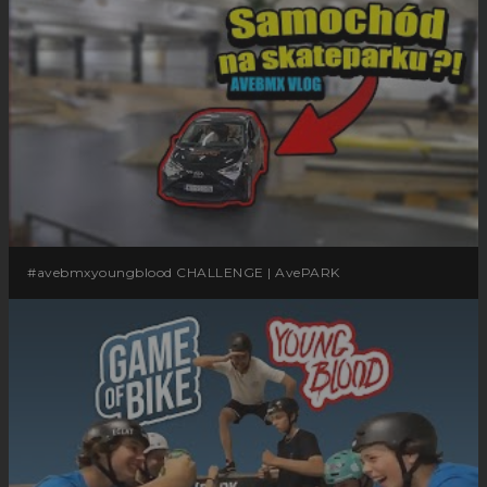
#avebmxyoungblood CHALLENGE | AvePARK