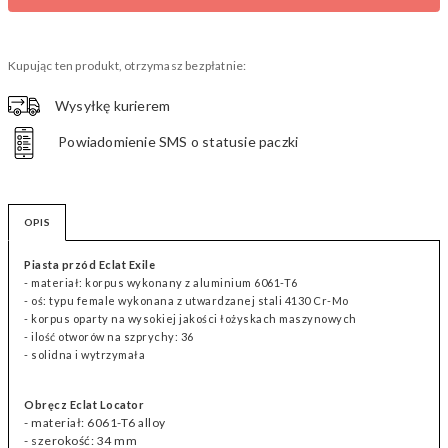
Kupując ten produkt, otrzymasz bezpłatnie:
Wysyłkę kurierem
Powiadomienie SMS o statusie paczki
OPIS
Piasta przód Eclat Exile
- materiał: korpus wykonany z aluminium 6061-T6
- oś: typu female wykonana z utwardzanej stali 4130 Cr-Mo
- korpus oparty na wysokiej jakości łożyskach maszynowych
- ilość otworów na szprychy: 36
- solidna i wytrzymała
Obręcz Eclat Locator
- materiał: 6061-T6 alloy
- szerokość: 34 mm