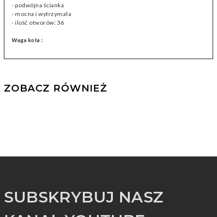
- podwójna ścianka
- mocna i wytrzymała
- ilość otworów: 36
Waga koła :
ZOBACZ RÓWNIEŻ
SUBSKRYBUJ NASZ