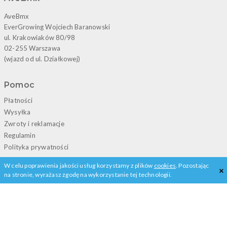
AveBmx
EverGrowing Wojciech Baranowski
ul. Krakowiaków 80/98
02-255 Warszawa
(wjazd od ul. Działkowej)
Pomoc
Płatności
Wysyłka
Zwroty i reklamacje
Regulamin
Polityka prywatności
W celu poprawienia jakości usług korzystamy z plików
cookies
. Pozostając
×
Kontakt
na stronie, wyrażasz zgodę na wykorzystanie tej technologii.
+48 22 828 02 13
porady@avebmx.pl
Pełne informacje kontaktowe