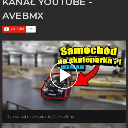
KANAŁ YOUTUBE -
AVEBMX
Samochód na skateparku?! | AveBmx