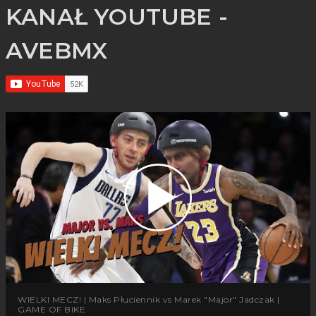
KANAŁ YOUTUBE -
AVEBMX
WIELKI MECZ! | Maks Płuciennik vs Marek "Major" Jadczak |
GAME OF BIKE