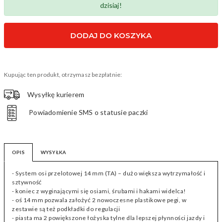
dzisiaj!
DODAJ DO KOSZYKA
Kupując ten produkt, otrzymasz bezpłatnie:
Wysyłkę kurierem
Powiadomienie SMS o statusie paczki
OPIS
WYSYŁKA
- System osi przelotowej 14 mm (TA) – dużo większa wytrzymałość i
sztywność
- koniec z wyginającymi się osiami, śrubami i hakami widelca!
- oś 14 mm pozwala założyć 2 nowoczesne plastikowe pegi, w
zestawie są też podkładki do regulacji
- piasta ma 2 powiększone łożyska tylne dla lepszej płynności jazdy i