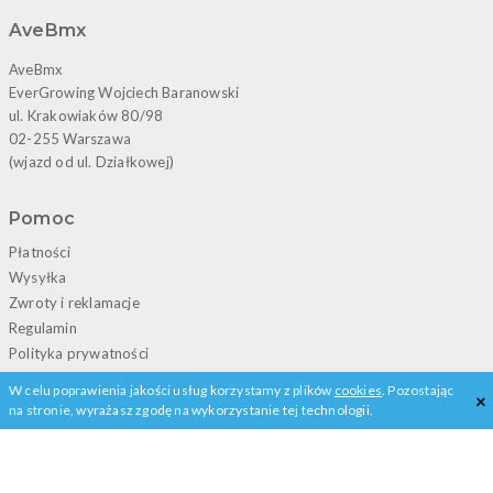
AveBmx
AveBmx
EverGrowing Wojciech Baranowski
ul. Krakowiaków 80/98
02-255 Warszawa
(wjazd od ul. Działkowej)
Pomoc
Płatności
Wysyłka
Zwroty i reklamacje
Regulamin
Polityka prywatności
W celu poprawienia jakości usług korzystamy z plików
cookies
. Pozostając
×
Kontakt
na stronie, wyrażasz zgodę na wykorzystanie tej technologii.
+48 22 828 02 13
porady@avebmx.pl