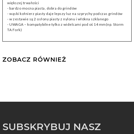
większej trwałości
- bardzo mocna piasta, dobra do grindów
- wąski kołnierz piasty daje lepszy luz na szprychy podczas grindów
- w zestawie są 2 osłony piasty z nylonu i włókna szklanego
- UWAGA – kompatybilne tylko z widelcami pod oś 14 mm(np. Storm
TA Fork)
ZOBACZ RÓWNIEŻ
SUBSKRYBUJ NASZ