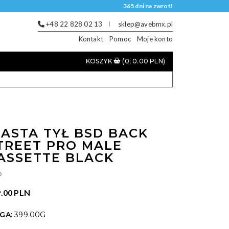
365 dni na zwrot!
+48 22 828 02 13
sklep@avebmx.pl
Kontakt
Pomoc
Moje konto
KOSZYK
(0; 0.00 PLN)
IASTA TYŁ BSD BACK
TREET PRO MALE
ASSETTE BLACK
D
.00 PLN
GA:
399.00G