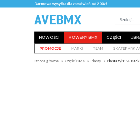
Darmowa wysyłka dla zamówień od 200zł
NOWOŚCI
ROWERY BMX
CZĘŚCI
UBR
PROMOCJE
MARKI
TEAM
SKATEPARK A
Strona główna
Części BMX
Piasty
Piasta tył BSD Back