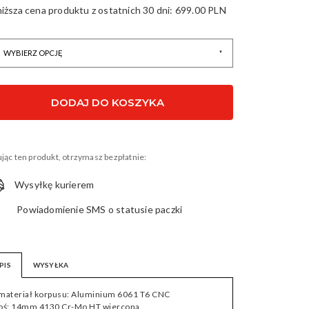
niższa cena produktu z ostatnich 30 dni:
699.00 PLN
 22211
DODAJ DO KOSZYKA
jąc ten produkt, otrzymasz bezpłatnie:
Wysyłkę kurierem
Powiadomienie SMS o statusie paczki
PIS
WYSYŁKA
 materiał korpusu: Aluminium 6061 T6 CNC
 oś: 14mm 4130 Cr-Mo HT wiercona