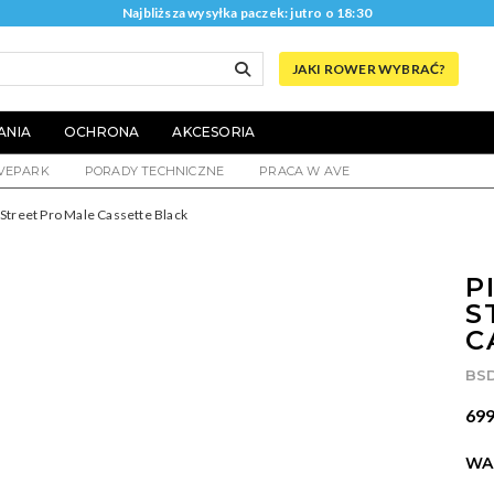
Najbliższa wysyłka paczek: jutro o 18:30
JAKI ROWER WYBRAĆ?
ANIA
OCHRONA
AKCESORIA
VEPARK
PORADY TECHNICZNE
PRACA W AVE
 Street Pro Male Cassette Black
P
S
C
BS
699
WA