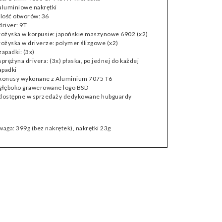
 aluminiowe nakrętki
 ilość otworów: 36
 driver: 9T
 łożyska w korpusie: japońskie maszynowe 6902 (x2)
 łożyska w driverze: polymer ślizgowe (x2)
 zapadki: (3x)
 sprężyna drivera: (3x) płaska, po jednej do każdej
apadki
 konusy wykonane z Aluminium 7075 T6
 głęboko grawerowane logo BSD
 dostępne w sprzedaży dedykowane hubguardy
 waga: 399g (bez nakrętek), nakrętki 23g