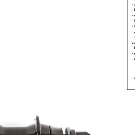
-
-
-
-
-
-
-
z
-
-
-
-