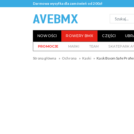
Darmowa wysyłka dla zamówień od 200zł
NOWOŚCI
ROWERY BMX
CZĘŚCI
UBR
PROMOCJE
MARKI
TEAM
SKATEPARK A
Strona główna
Ochrona
Kaski
Kask Boom Safe Profes