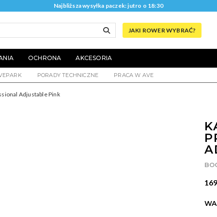
Najbliższa wysyłka paczek: jutro o 18:30
JAKI ROWER WYBRAĆ?
ANIA
OCHRONA
AKCESORIA
VEPARK
PORADY TECHNICZNE
PRACA W AVE
sional Adjustable Pink
K
P
A
BO
169
WA