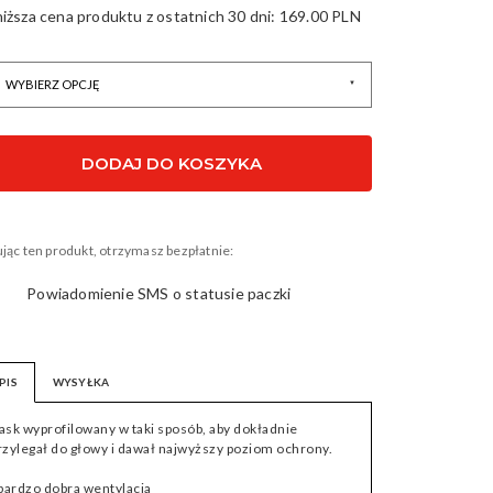
niższa cena produktu z ostatnich 30 dni:
169.00 PLN
 32650
DODAJ DO KOSZYKA
jąc ten produkt, otrzymasz bezpłatnie:
Powiadomienie SMS o statusie paczki
PIS
WYSYŁKA
ask wyprofilowany w taki sposób, aby dokładnie
rzylegał do głowy i dawał najwyższy poziom ochrony.
 bardzo dobra wentylacja