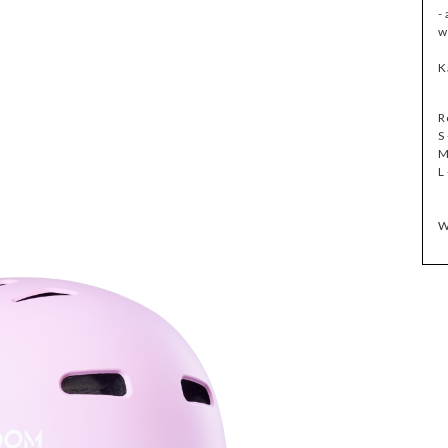
-
w
K
R
S
M
L
W