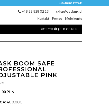
365 dni na zwrot!
+48 22 828 02 13
sklep@avebmx.pl
Kontakt
Pomoc
Moje konto
KOSZYK
(0; 0.00 PLN)
ASK BOOM SAFE
ROFESSIONAL
DJUSTABLE PINK
OM
.00 PLN
GA:
400.00G