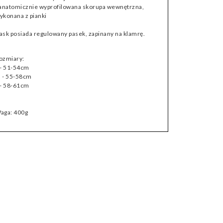
 anatomicznie wyprofilowana skorupa wewnętrzna,
ykonana z pianki
ask posiada regulowany pasek, zapinany na klamrę.
ozmiary:
 - 51-54cm
 - 55-58cm
 - 58-61cm
aga: 400g