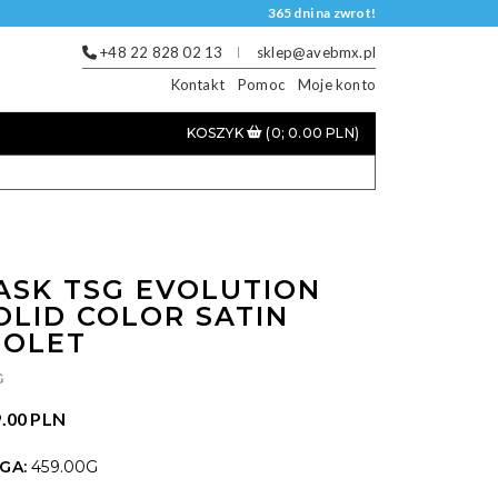
365 dni na zwrot!
+48 22 828 02 13
sklep@avebmx.pl
Kontakt
Pomoc
Moje konto
KOSZYK
(0; 0.00 PLN)
ASK TSG EVOLUTION
OLID COLOR SATIN
IOLET
G
.00 PLN
GA:
459.00G