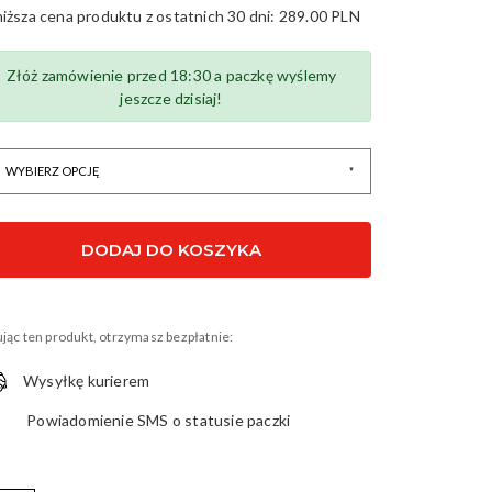
niższa cena produktu z ostatnich 30 dni:
289.00 PLN
 32803
Złóż zamówienie przed 18:30 a paczkę wyślemy
jeszcze dzisiaj!
DODAJ DO KOSZYKA
jąc ten produkt, otrzymasz bezpłatnie:
Wysyłkę kurierem
Powiadomienie SMS o statusie paczki