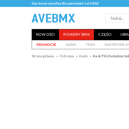
Darmowa wysyłka dla zamówień od 200zł
NOWOŚCI
ROWERY BMX
CZĘŚCI
UBR
PROMOCJE
MARKI
TEAM
SKATEPARK A
Strona główna
Ochrona
Kaski
Kask TSG Evolution Sol