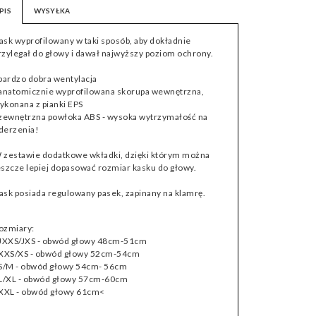
PIS
WYSYŁKA
ask wyprofilowany w taki sposób, aby dokładnie
rzylegał do głowy i dawał najwyższy poziom ochrony.
 bardzo dobra wentylacja
 anatomicznie wyprofilowana skorupa wewnętrzna,
ykonana z pianki EPS
 zewnętrzna powłoka ABS - wysoka wytrzymałość na
derzenia!
 zestawie dodatkowe wkładki, dzięki którym można
eszcze lepiej dopasować rozmiar kasku do głowy.
ask posiada regulowany pasek, zapinany na klamrę.
ozmiary:
 JXXS/JXS - obwód głowy 48cm-51cm
 XXS/XS - obwód głowy 52cm-54cm
 S/M - obwód głowy 54cm- 56cm
 L/XL - obwód głowy 57cm-60cm
 XXL - obwód głowy 61cm<