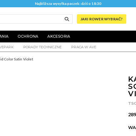
Najbliższa wysyłka paczek: dziś o 18:30
JAKI ROWER WYBRAĆ?
ANIA
OCHRONA
AKCESORIA
VEPARK
PORADY TECHNICZNE
PRACA W AVE
id Color Satin Violet
K
S
V
TS
289
WA