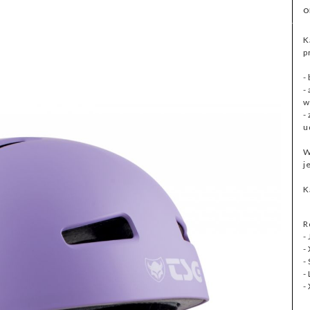
O
K
p
-
-
w
-
u
W
j
K
R
-
-
-
-
-