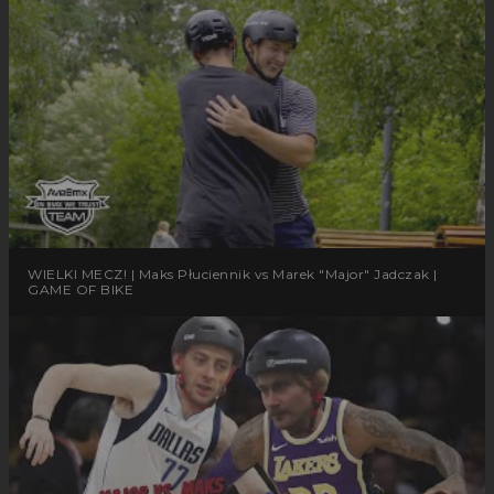
WIELKI MECZ! | Maks Płuciennik vs Marek "Major" Jadczak |
GAME OF BIKE