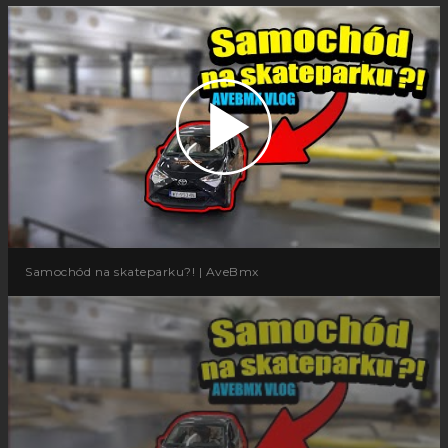
Samochód na skateparku?! | AveBmx