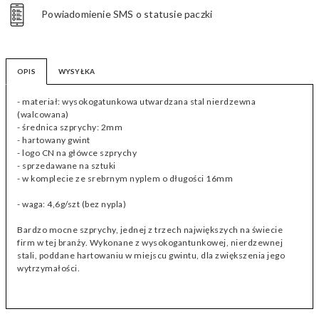
Powiadomienie SMS o statusie paczki
OPIS
WYSYŁKA
- materiał: wysokogatunkowa utwardzana stal nierdzewna
(walcowana)
- średnica szprychy: 2mm
- hartowany gwint
- logo CN na główce szprychy
- sprzedawane na sztuki
- w komplecie ze srebrnym nyplem o długości 16mm
- waga: 4,6g/szt (bez nypla)
Bardzo mocne szprychy, jednej z trzech największych na świecie
firm w tej branży. Wykonane z wysokogantunkowej, nierdzewnej
stali, poddane hartowaniu w miejscu gwintu, dla zwiększenia jego
wytrzymałości.