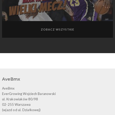
ZOBACZ WSZYSTKIE
AveBmx
AveBmx
EverGrowing Wojciech Baranowski
ul. Krakowiaków 80/98
02-255 Warszawa
(wjazd od ul. Działkowej)