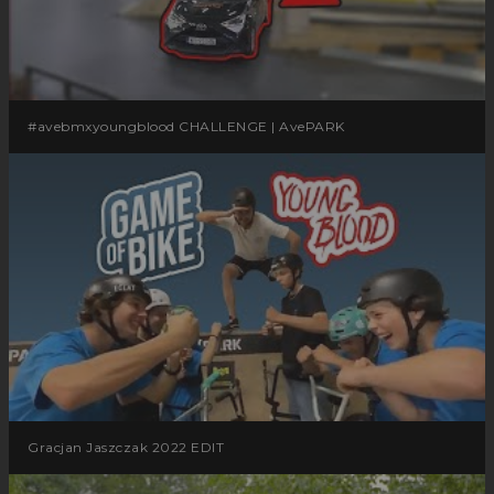
#avebmxyoungblood CHALLENGE | AvePARK
Gracjan Jaszczak 2022 EDIT