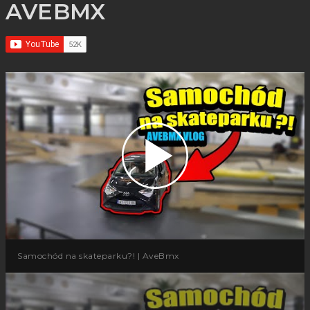
AVEBMX
Samochód na skateparku?! | AveBmx