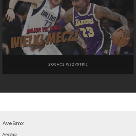
ZOBACZ WSZYSTKIE
AveBmx
AveBmx