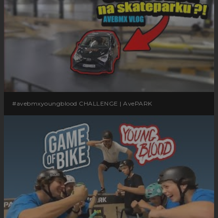
#avebmxyoungblood CHALLENGE | AvePARK