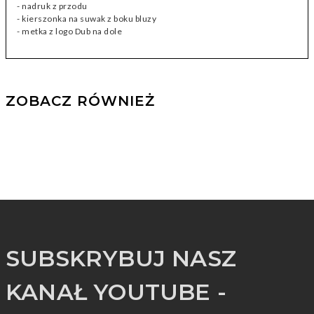
- nadruk z przodu
- kierszonka na suwak z boku bluzy
- metka z logo Dub na dole
ZOBACZ RÓWNIEŻ
SUBSKRYBUJ NASZ
KANAŁ YOUTUBE -