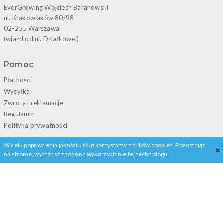
EverGrowing Wojciech Baranowski
ul. Krakowiaków 80/98
02-255 Warszawa
(wjazd od ul. Działkowej)
Pomoc
Płatności
Wysyłka
Zwroty i reklamacje
Regulamin
Polityka prywatności
W celu poprawienia jakości usług korzystamy z plików
cookies
. Pozostając
×
Kontakt
na stronie, wyrażasz zgodę na wykorzystanie tej technologii.
+48 22 828 02 13
porady@avebmx.pl
Pełne informacje kontaktowe
Sprawdź też