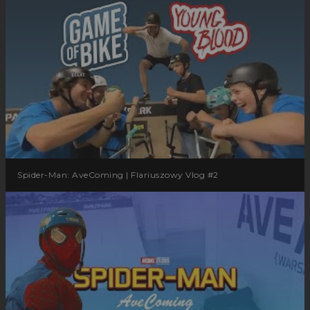
Spider-Man: AveComing | Flariuszowy Vlog #2