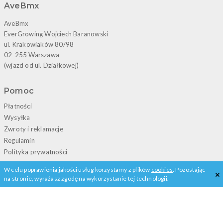
AveBmx
AveBmx
EverGrowing Wojciech Baranowski
ul. Krakowiaków 80/98
02-255 Warszawa
(wjazd od ul. Działkowej)
Pomoc
Płatności
Wysyłka
Zwroty i reklamacje
Regulamin
Polityka prywatności
W celu poprawienia jakości usług korzystamy z plików
cookies
. Pozostając
×
Kontakt
na stronie, wyrażasz zgodę na wykorzystanie tej technologii.
+48 22 828 02 13
porady@avebmx.pl
Pełne informacje kontaktowe