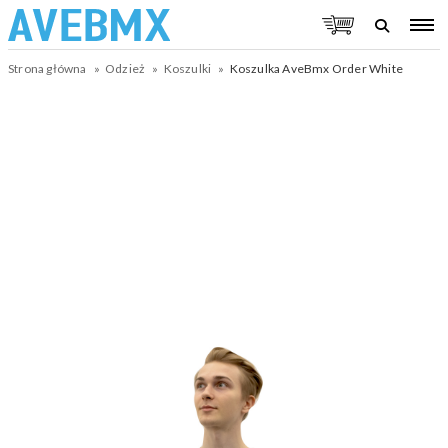
Strona główna
Odzież
Koszulki
Koszulka AveBmx Order White